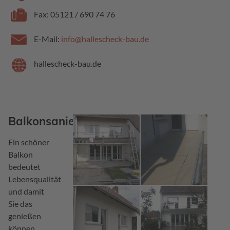
Fax: 05121 / 690 74 76
E-Mail:
info@hallescheck-bau.de
hallescheck-bau.de
Balkonsanierung
Ein schöner
Balkon
bedeutet
Lebensqualität
und damit
Sie das
genießen
können,