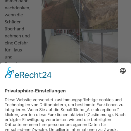
immer dann
nachdenken,
wenn die
Schäden
überhand
nehmen und
eine Gefahr
für Haus
und
Bewohner
besteht.
Ihr Balkon
soll wieder
zu einer
Wohlfühloase
werden?
Dafür sind
wir der