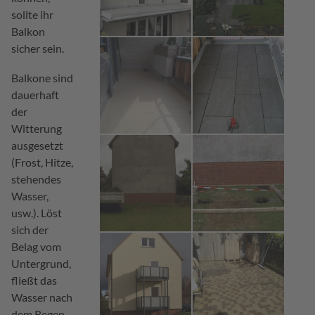
sollte ihr
Balkon
sicher sein.
Balkone sind
dauerhaft
der
Witterung
ausgesetzt
(Frost, Hitze,
stehendes
Wasser,
usw.). Löst
sich der
Belag vom
Untergrund,
fließt das
Wasser nach
dem Regen