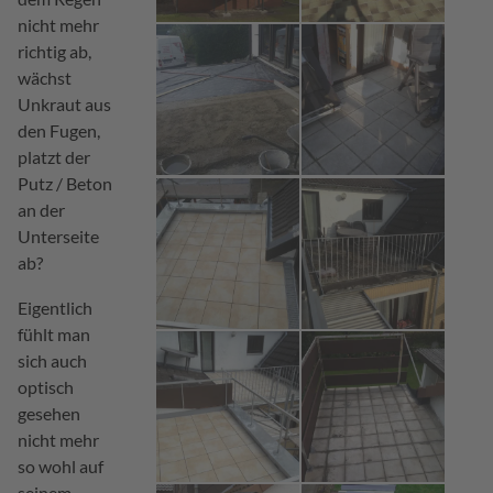
nicht mehr
richtig ab,
wächst
Unkraut aus
den Fugen,
platzt der
Putz / Beton
an der
Unterseite
ab?
Eigentlich
fühlt man
sich auch
optisch
gesehen
nicht mehr
so wohl auf
seinem